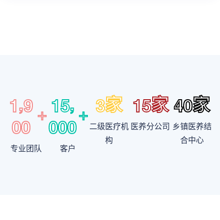
,
,
1
9
1
5
3
1
5
4
0
家
家
家
+
+
0
0
0
0
0
二级医疗机
医养分公司
乡镇医养结
构
合中心
专业团队
客户