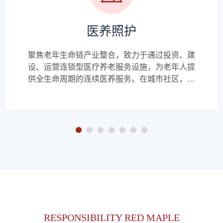
医养照护
聚焦老年生命链产业整合，致力于通过投资、建
设、运营连锁型医疗养老服务设施，为老年人提
供全生命周期的连续医养服务。在城市社区，打
造了五星级医养结合机构爱晚红枫幸福家，在县
域乡镇，下设40个县级医养中心，拥有1000人专
业团队，提供3500个医养床位，服务客户15000
余人。
RESPONSIBILITY RED MAPLE