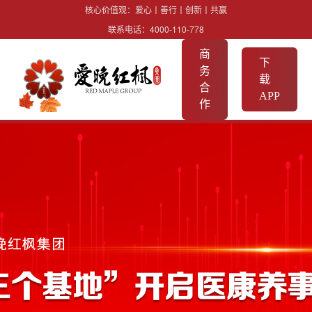
核心价值观：爱心丨善行丨创新丨共赢
联系电话：
4000-110-778
商
下
务
载
合
APP
作
智慧
点服务机构
设计之初就实现了
多年来，红枫医养始终坚持“专业化、市场化、规范化”理
能够覆盖养老机构
念，深耕医养产业链，满足群众不同层次、不同形式的护
深度支持行业特色