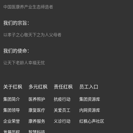
中国医康养产业生态缔造者
我们的宗旨：
以孝子之心敬天下之为人父母者
我们的使命：
让天下老龄人幸福无忧
关于红枫
多元红枫
责任红枫
员工入口
集团简介
医养照护
抗疫行动
集团资源库
集团领导
康复医疗
关爱员工
内网资源库
企业荣誉
康养服务
义诊行动
红枫心声社区
发展历程
智慧科技