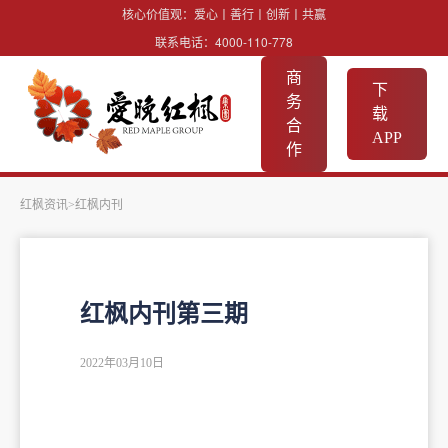
核心价值观：爱心丨善行丨创新丨共赢
联系电话：
4000-110-778
商
下
务
载
合
APP
作
红枫资讯
>红枫内刊
红枫内刊第三期
2022年03月10日