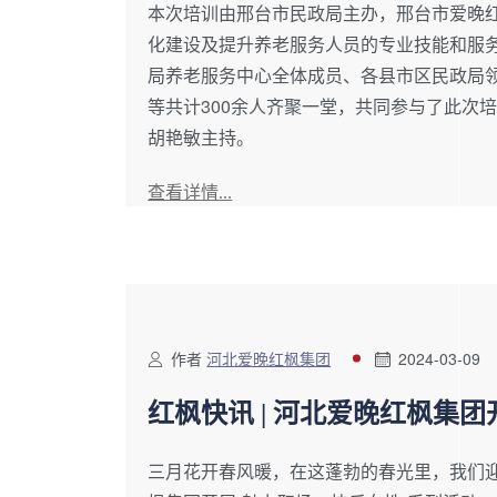
本次培训由邢台市民政局主办，邢台市爱晚
化建设及提升养老服务人员的专业技能和服
局养老服务中心全体成员、各县市区民政局
等共计300余人齐聚一堂，共同参与了此次
胡艳敏主持。
查看详情...
作者
河北爱晚红枫集团
2024-03-09
红枫快讯 | 河北爱晚红枫集
主题活动
三月花开春风暖，在这蓬勃的春光里，我们迎来