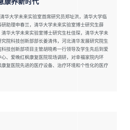
智慧康养新时代
，清华大学未来实验室首席研究员郑址洪，清华大学临
科研助理申春兰，清华大学未来实验室博士研究生薛
，清华大学未来实验室博士研究生杜佳琛，清华大学未
研究院科技创新部部长姜清伟，河北清华发展研究院生
院科技创新部项目主管胡晓希一行领导及学生先后到爱
中心、爱晚红枫康复医院现场调研，对幸福家院内环
枫康复医院先进的医疗设备、治疗环境和个性化的医疗