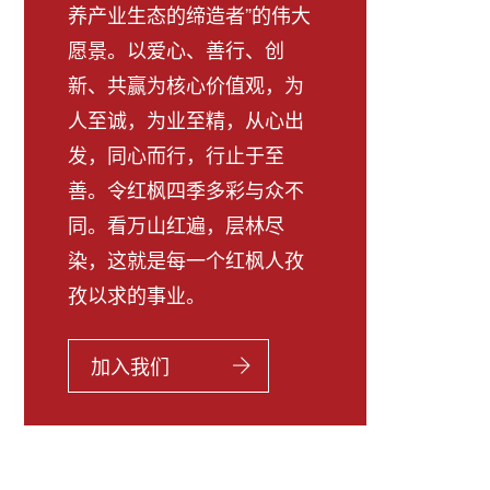
养产业生态的缔造者”的伟大
愿景。以爱心、善行、创
新、共赢为核心价值观，为
人至诚，为业至精，从心出
发，同心而行，行止于至
善。令红枫四季多彩与众不
同。看万山红遍，层林尽
染，这就是每一个红枫人孜
孜以求的事业。
加入我们