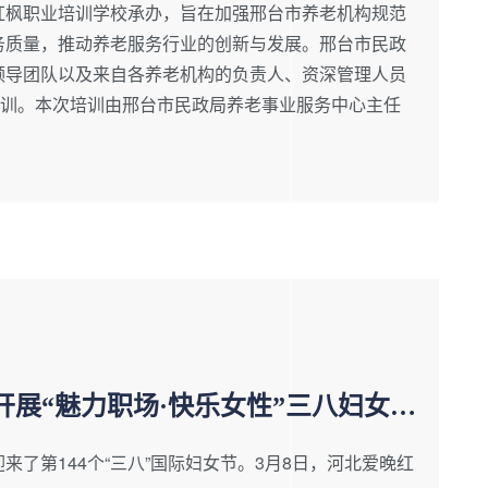
红枫职业培训学校承办，旨在加强邢台市养老机构规范
务质量，推动养老服务行业的创新与发展。邢台市民政
领导团队以及来自各养老机构的负责人、资深管理人员
培训。本次培训由邢台市民政局养老事业服务中心主任
团开展“魅力职场·快乐女性”三八妇女节
了第144个“三八”国际妇女节。3月8日，河北爱晚红