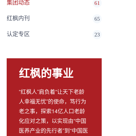
集团动态
61
红枫内刊
65
认定专区
23
红枫的事业
“红枫人”肩负着“让天下老龄
人幸福无忧”的使命，笃行为
老之事，探索14亿人口老龄
化应对之策，以实现由“中国
医养产业的先行者”到“中国医