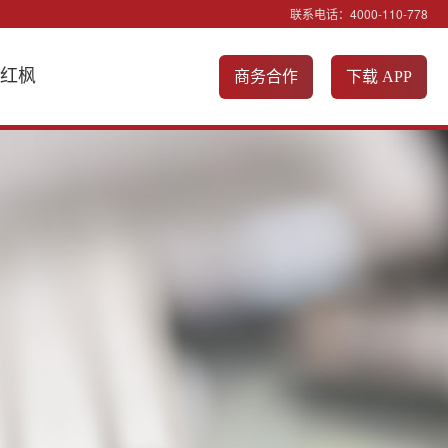
联系电话：
4000-110-778
入红枫
商务合作
下载 APP