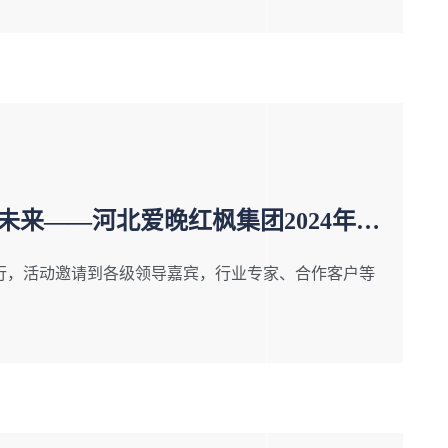
起向未来——河北爱晚红枫集团2024年度
行，活动邀请到各级领导嘉宾，行业专家、合作客户等