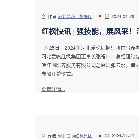
作者
河北爱晚红枫集团
2024-01-26
红枫快讯 | 强技能，展风采！
老护理职业技能大赛！
1月25日，2024年河北爱晚红枫集团首届
河北爱晚红枫集团董事长张福伟，总经理张
晚红枫医养服务有限公司总经理张云水，幸
参加开幕仪式。
查看详情...
作者
河北爱晚红枫集团
2024-01-19