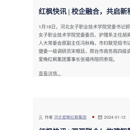
红枫快讯 | 校企融合，共启
业技术学院校企合作签约仪式
1月18日，河北女子职业技术学院党委书记
女子职业技术学院党委委员、护理系主任胡英
人大常委会原副主任冯秋梅，市妇联党组书
健委一级调研员宋根廷，邢台市商务局四级
爱晚红枫集团董事长张福伟陪同参观。
查看详情...
作者
河北爱晚红枫集团
2024-01-12