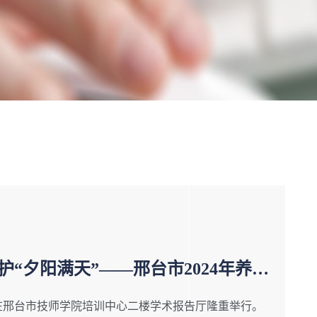
守护“夕阳满天”——邢台市2024年养老
训在邢台市技师学院培训中心二楼学术报告厅隆重举行。